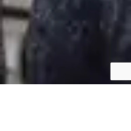
8
+
150
+
7
+
différentes
adhérents
années