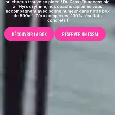
où chacun trouve sa place ! Du CrossFit accessible
à l’Hyrox rythmé, nos coachs diplômés vous
accompagnent avec bonne humeur dans notre box
de 500m². Zéro complexes, 100% résultats
concrets !
DÉCOUVRIR LA BOX
RÉSERVER UN ESSAI