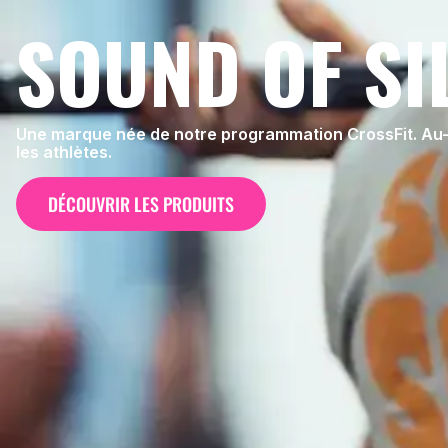
SOUND OF SI
Une marque née de notre programmation CrossFit. Au-
les athlètes.
DÉCOUVRIR LES PRODUITS