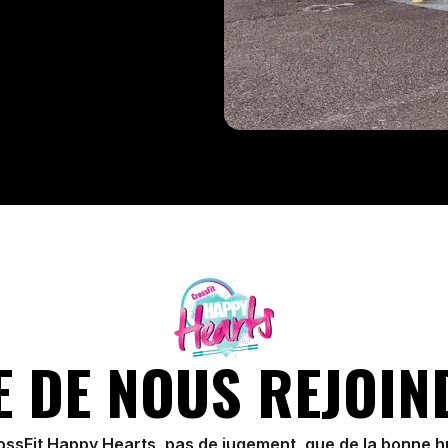
E DE NOUS REJOIN
rossFit Happy Hearts, pas de jugement, que de la bonne 