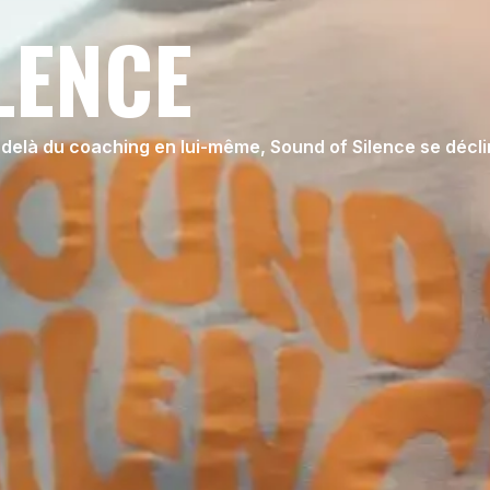
LENCE
delà du coaching en lui-même, Sound of Silence se décl