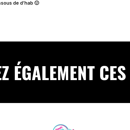
essous de d’hab 🙂
Z ÉGALEMENT CES