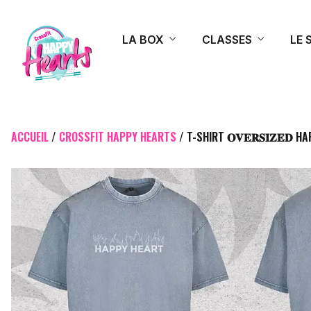
LA BOX
CLASSES
LE 
ACCUEIL
/
CROSSFIT HAPPY HEARTS
/ T-SHIRT 𝐎𝐕𝐄𝐑𝐒𝐈𝐙𝐄